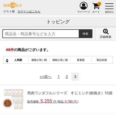
0
ゲスト様
ログインはこちら
マイページ
カート
MENU
トッピング
詳細検索
48
件
の商品がございます。
人気順
価格が安い順
価格が高い順
新着順
商品名順
<<前へ
1
2
3
馬肉ワンダフルシリーズ すじミンチ(粗挽き）10袋
5,255
5,780
販売価格:
円
(税込
円
)