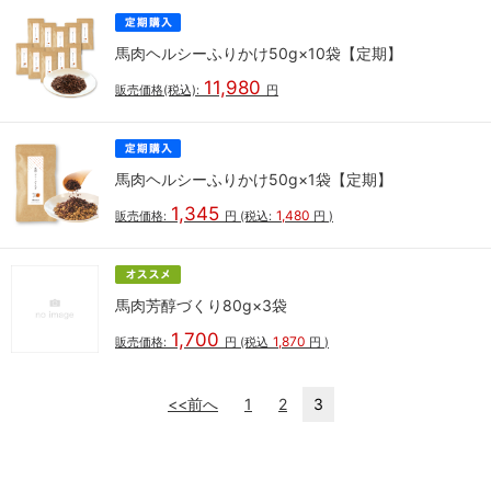
馬肉ヘルシーふりかけ50g×10袋【定期】
11,980
販売価格(税込):
円
馬肉ヘルシーふりかけ50g×1袋【定期】
1,345
1,480
販売価格:
円
(税込:
円
)
馬肉芳醇づくり80g×3袋
1,700
1,870
販売価格:
円
(税込
円
)
<<前へ
1
2
3