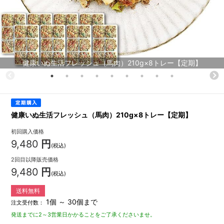
健康いぬ生活フレッシュ（馬肉）210g×8トレー【定期】
健康いぬ生活フレッシュ（馬肉）210g×8トレー【定期】
初回購入価格
9,480
円
(税込)
2回目以降販売価格
9,480
円
(税込)
送料無料
1個 ～ 30個まで
注文受付数：
発送までに2～3営業日かかることをご了承くださいませ。