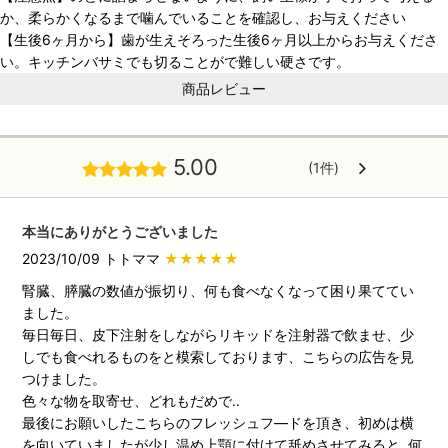
か、柔らかくなるまで噛んでいることを確認し、お与えください
【生後6ヶ月から】歯が生えそろった生後6ヶ月以上からお与えくださ
い。キッチンバサミでも切ることがで難しい硬さです。
商品レビュー
5.00
(1件)
本当にありがとうございました
2023/10/09 トトママ
★★★★★
腎臓、膵臓の数値が振切り、何も食べなくなって困り果ててい
ました。
毎日毎日、皮下注射をしながらリキッドを注射器で飲ませ、少
しでも食べれるものをと模索しております、こちらの広告を見
つけました。
色々な物を取寄せ、どれもだめで‥
最後にお願いしたこちらのフレッシュフ―ドを頂き、初めは横
を向いていましたが少し温め上顎に付けて舐めさせてみると‥何