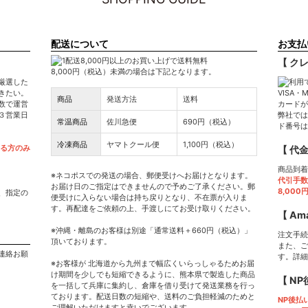
配送について
お支払
【 ク
8,000円（税込）未満の場合は下記となります。
厳選した
きたい。
VISA・
商品
発送方法
送料
数で運営
カードが
３営業日
弊社では
常温商品
佐川急便
690円（税込）
ド番号は
冷凍商品
ヤマトクール便
1,100円（税込）
ける方のみ
【 代
商品到着
※ネコポスでの発送の場合、郵便受けへお届けとなります。
代引手数
お届け日のご指定はできませんので予めご了承ください。郵
8,00
、指定の
便受けに入らない場合は持ち戻りとなり、不在票が入りま
す。再配達をご依頼の上、手渡しにてお受け取りください。
【 Am
※沖縄・離島のお客様は別途「通常送料＋660円（税込）」
注文手続
頂いております。
また、ご
連絡お願
す。詳細
※お客様が 北海道から九州まで幅広くいらっしゃるためお届
け期間を少しでも短縮できるように、熊本県で製造した商品
【 N
を一括して兵庫に集約し、倉庫を借り受けて発送業務を行っ
ております。配送日数の短縮や、送料のご負担軽減のためと
NP後払
ご理解いただけますと幸いでございます。