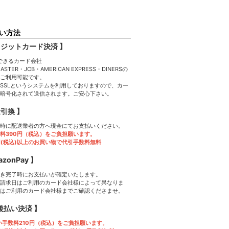
い方法
レジットカード決済 】
MASTER・JCB・AMERICAN EXPRESS・DINERSの
ご利用可能です。
SSLというシステムを利用しておりますので、カー
暗号化されて送信されます。ご安心下さい。
金引換 】
時に配送業者の方へ現金にてお支払いください。
料390円（税込）をご負担願います。
0円(税込)以上のお買い物で代引手数料無料
azonPay 】
き完了時にお支払いが確定いたします。
請求日はご利用のカード会社様によって異なりま
はご利用のカード会社様までご確認くださませ。
P後払い決済 】
い手数料210円（税込）をご負担願います。