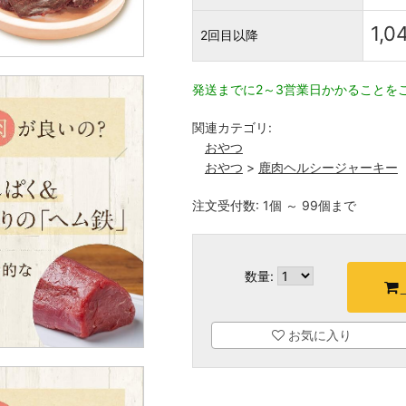
1,0
2回目以降
発送までに2～3営業日かかることを
関連カテゴリ:
おやつ
おやつ
>
鹿肉ヘルシージャーキー
注文受付数: 1個 ～ 99個まで
数量:
お気に入り