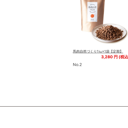
馬肉ワンダフルシリーズ 赤身ミン
チ(細挽き）1袋【定期】
期】
馬肉自然づくり1㎏×1袋【定期】
550
円
円
3,280
円 (税込
(税込
605
円)
円)
No.2
No.3