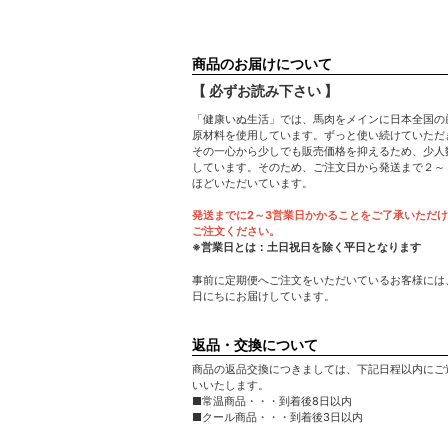
商品のお届けについて
【 必ずお読み下さい 】
「健康いぬ生活」では、馬肉をメインに日本全国の
原材料を使用しています。ずっと使い続けていただ
その一心から少しでも販売価格を抑えるため、少人
しています。そのため、ご注文日から発送まで２～
ほどいただいています。
発送までに2～3営業日かかることをご了承いただ
ご注文ください。
※営業日とは：土日祝日を除く平日となります
事前に定期便へご注文をいただいているお客様には
日にちにお届けしています。
返品・交換について
商品の返品交換につきましては、下記日程以内にご
いいたします。
■常温商品・・・到着後8日以内
■クール商品・・・到着後3日以内