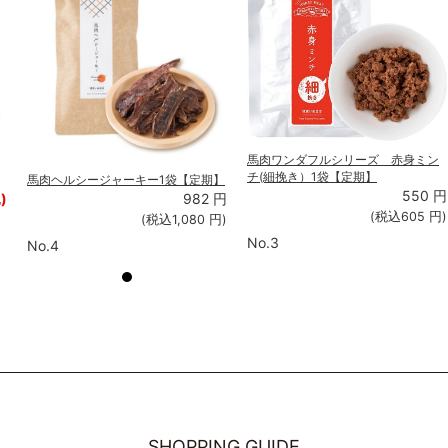
馬肉ワンダフルシリーズ 赤身ミン
チ(細挽き）1袋【定期】
馬肉ヘルシージャーキー1袋【定期】
550
円
)
982
円
(税込
605
円)
(税込
1,080
円)
No.3
No.4
SHOPPING GUIDE