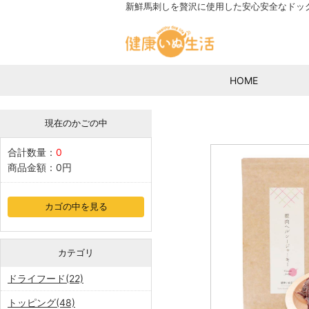
新鮮馬刺しを贅沢に使用した安心安全なドッ
HOME
現在のかごの中
合計数量：
0
商品金額：
0円
カゴの中を見る
カテゴリ
ドライフード(22)
トッピング(48)