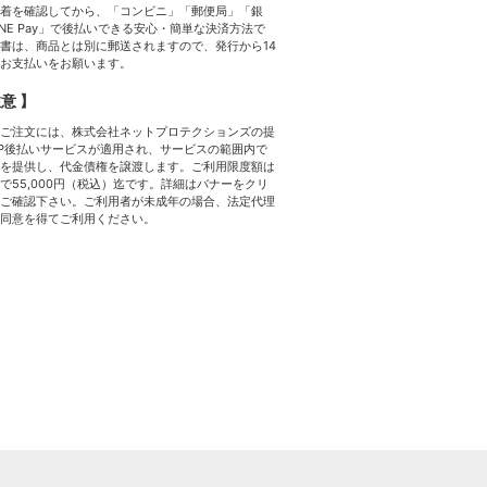
着を確認してから、「コンビニ」「郵便局」「銀
INE Pay」で後払いできる安心・簡単な決済方法で
書は、商品とは別に郵送されますので、発行から14
お支払いをお願います。
意 】
ご注文には、株式会社ネットプロテクションズの提
P後払いサービスが適用され、サービスの範囲内で
を提供し、代金債権を譲渡します。ご利用限度額は
で55,000円（税込）迄です。詳細はバナーをクリ
ご確認下さい。ご利用者が未成年の場合、法定代理
同意を得てご利用ください。