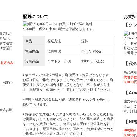
配送について
お支払
【 ク
8,000円（税込）未満の場合は下記となります。
厳選した
きたい。
VISA・
商品
発送方法
送料
数で運営
カードが
３営業日
弊社では
常温商品
佐川急便
690円（税込）
ド番号は
冷凍商品
ヤマトクール便
1,100円（税込）
ける方のみ
【 代
商品到着
※ネコポスでの発送の場合、郵便受けへお届けとなります。
代引手数
お届け日のご指定はできませんので予めご了承ください。郵
8,00
、指定の
便受けに入らない場合は持ち戻りとなり、不在票が入りま
す。再配達をご依頼の上、手渡しにてお受け取りください。
【 Am
※沖縄・離島のお客様は別途「通常送料＋660円（税込）」
注文手続
頂いております。
また、ご
連絡お願
す。詳細
※お客様が 北海道から九州まで幅広くいらっしゃるためお届
け期間を少しでも短縮できるように、熊本県で製造した商品
【 N
を一括して兵庫に集約し、倉庫を借り受けて発送業務を行っ
ております。配送日数の短縮や、送料のご負担軽減のためと
NP後払
ご理解いただけますと幸いでございます。
8,00