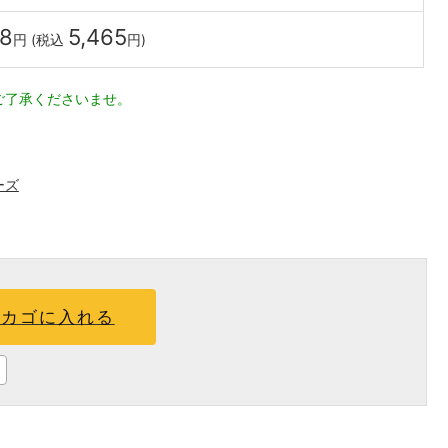
68
5,465
円 (税込
円)
ご了承くださいませ。
ーズ
カゴに入れる