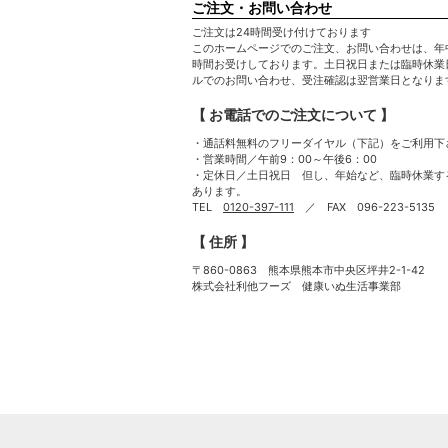
ご注文・お問い合わせ
ご注文は24時間受け付けております
このホームページでのご注文、お問い合わせは、年
時間お受けしております。土日祝日または臨時休業
ルでのお問い合わせ、受注確認は翌営業日となりま
【 お電話でのご注文について 】
・通話料無料のフリーダイヤル（下記）をご利用下
・営業時間／午前9：00～午後6：00
・定休日／土日祝日 但し、年始など、臨時休業す
あります。
TEL
0120-397-111
／ FAX 096-223-5135
【 住所 】
〒860-0863 熊本県熊本市中央区坪井2-1-42
株式会社利他フーズ 健康いぬ生活事業部