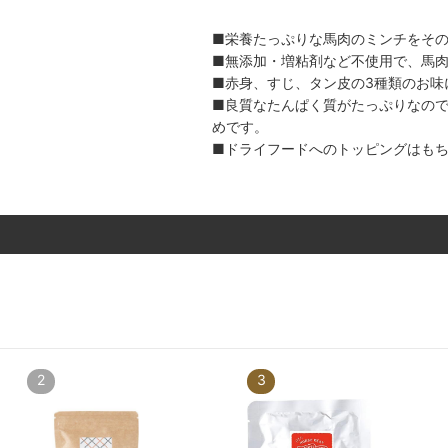
■栄養たっぷりな馬肉のミンチをそ
■無添加・増粘剤など不使用で、馬肉
■赤身、すじ、タン皮の3種類のお味
■良質なたんぱく質がたっぷりなの
めです。
■ドライフードへのトッピングはも
2
3