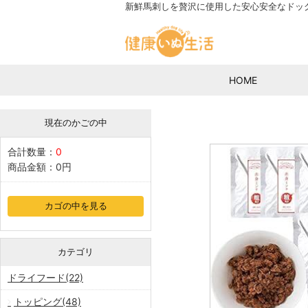
新鮮馬刺しを贅沢に使用した安心安全なドッ
HOME
現在のかごの中
合計数量：
0
商品金額：
0円
カゴの中を見る
カテゴリ
ドライフード(22)
トッピング(48)