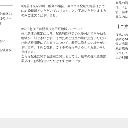
商品の到
※お届け先が沖縄・離島の場合、ネコポス配送でお届けまで
行」「L
に約10日ほどいただいておりますことご了承いただけます方
す。請求
中無休24
のみご注文くださいませ。
日以内に
日のメー
す。
【 ご注
※佐川急便「時間帯指定不可地域」について
佐川急便の規定により、配送時間指定のお受付ができかねる
後払いの
地域が一部ございます。そのためご注文の際に指定いただい
供するN
さい。
た配送時間帯にてお届けについてご希望に沿えない場合がご
個人情報
ざいます。予めご理解、ご了承の程何卒よろしくお願い申し
累計残高
る場合が
上げます。
ックして
こちら配送に関する詳細に関しましては、最寄の佐川急便営
人の利用
業店様にお問合せいただけますと幸いです。