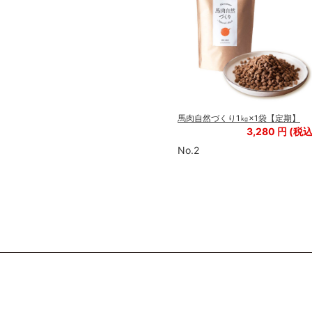
馬肉ワンダフルシリーズ 赤身ミン
チ(細挽き）1袋【定期】
期】
馬肉自然づくり1㎏×1袋【定期】
550
円
円
3,280
円 (税込
(税込
605
円)
円)
No.2
No.3