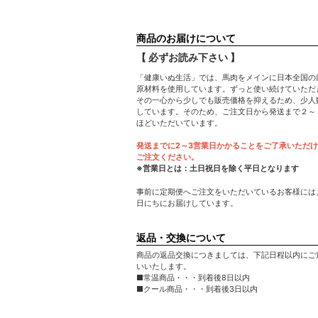
商品のお届けについて
【 必ずお読み下さい 】
「健康いぬ生活」では、馬肉をメインに日本全国の
原材料を使用しています。ずっと使い続けていただ
その一心から少しでも販売価格を抑えるため、少人
しています。そのため、ご注文日から発送まで２～
ほどいただいています。
発送までに2～3営業日かかることをご了承いただ
ご注文ください。
※営業日とは：土日祝日を除く平日となります
事前に定期便へご注文をいただいているお客様には
日にちにお届けしています。
返品・交換について
商品の返品交換につきましては、下記日程以内にご
いいたします。
■常温商品・・・到着後8日以内
■クール商品・・・到着後3日以内