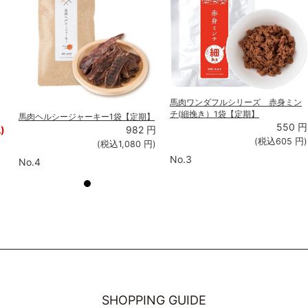
馬肉ワンダフルシリーズ 赤身ミン
チ(細挽き）1袋【定期】
馬肉ヘルシージャーキー1袋【定期】
550
円
)
982
円
(税込
605
円)
(税込
1,080
円)
No.3
No.4
SHOPPING GUIDE