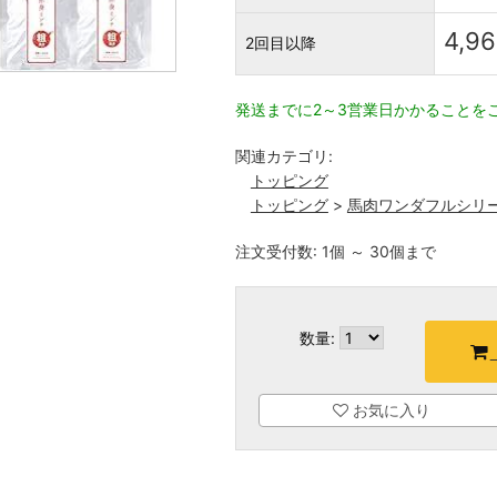
4,9
2回目以降
発送までに2～3営業日かかることを
関連カテゴリ:
トッピング
トッピング
>
馬肉ワンダフルシリ
注文受付数: 1個 ～ 30個まで
数量:
お気に入り