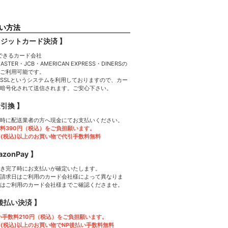
い方法
レジットカード決済 】
MASTER・JCB・AMERICAN EXPRESS・DINERSの
ご利用可能です。
SSLというシステムを利用しておりますので、カー
暗号化されて送信されます。ご安心下さい。
金引換 】
時に配送業者の方へ現金にてお支払いください。
料390円（税込）をご負担願います。
0円(税込)以上のお買い物で代引手数料無料
azonPay 】
き完了時にお支払いが確定いたします。
請求日はご利用のカード会社様によって異なりま
はご利用のカード会社様までご確認くださませ。
P後払い決済 】
い手数料210円（税込）をご負担願います。
0円(税込)以上のお買い物でNP後払い手数料無料