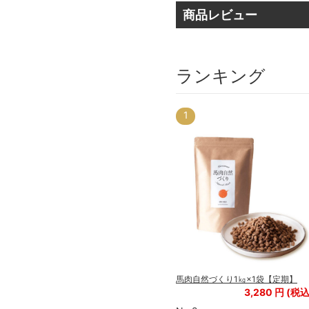
商品レビュー
ランキング
3
1
馬肉ワンダフルシリーズ 赤身ミン
チ(細挽き）1袋【定期】
期】
馬肉自然づくり1㎏×1袋【定期】
550
円
円
3,280
円 (税込
(税込
605
円)
円)