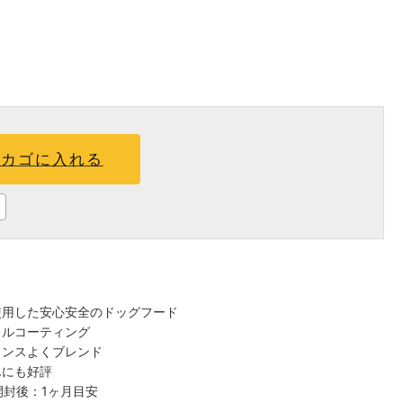
カゴに入れる
使用した安心安全のドッグフード
イルコーティング
ランスよくブレンド
んにも好評
開封後：1ヶ月目安