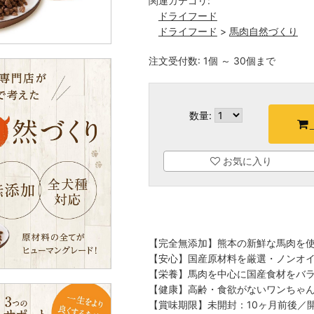
関連カテゴリ:
ドライフード
ドライフード
>
馬肉自然づくり
注文受付数: 1個 ～ 30個まで
数量:
お気に入り
【完全無添加】熊本の新鮮な馬肉を
【安心】国産原材料を厳選・ノンオ
【栄養】馬肉を中心に国産食材をバ
【健康】高齢・食欲がないワンちゃ
【賞味期限】未開封：10ヶ月前後／