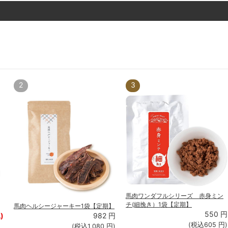
2
3
馬肉ワンダフルシリーズ 赤身ミン
チ(細挽き）1袋【定期】
馬肉ヘルシージャーキー1袋【定期】
550
円
)
982
円
(税込
605
円)
(税込
1,080
円)