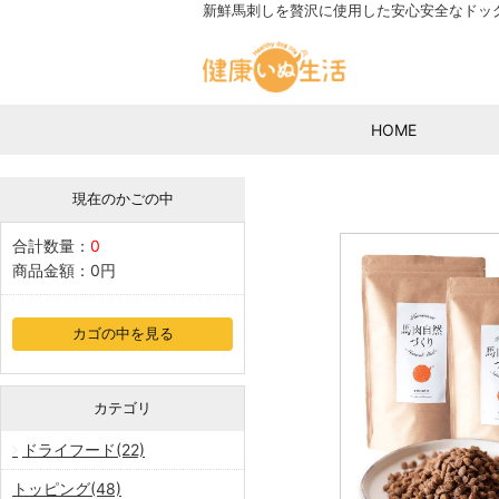
新鮮馬刺しを贅沢に使用した安心安全なドッ
HOME
現在のかごの中
合計数量：
0
商品金額：
0円
カゴの中を見る
カテゴリ
ドライフード(22)
トッピング(48)