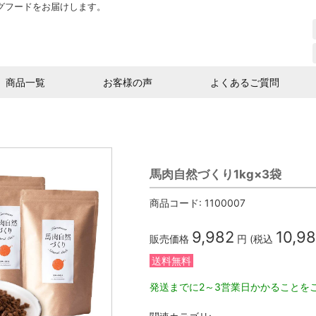
グフードをお届けします。
商品一覧
お客様の声
よくあるご質問
馬肉自然づくり1kg×3袋
商品コード:
1100007
9,982
10,9
販売価格
円 (税込
送料無料
発送までに2～3営業日かかることを